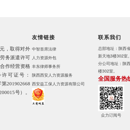
友情链接
联系我们
总部地址：陕西
中智首席法律
万元，取得
对外
新天地3楼302室
人力资源外包
、劳务派遣许可
分公司地址：陕西
丰东律师事务所
务合作经营资格
楼302室。
陕西西安人力资源服务
务许可证号：
全国服务热线：
西安益工保人力资源有限公司
201902668
0015号）。
位，自成立以来
案。
众力订阅号
余平方米办公场