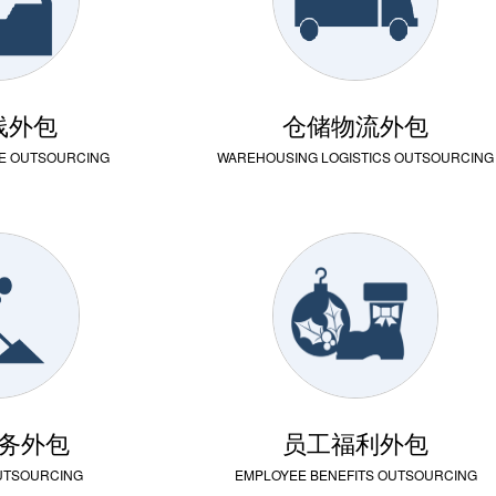
线外包
仓储物流外包
NE OUTSOURCING
WAREHOUSING LOGISTICS OUTSOURCING
务外包
员工福利外包
OUTSOURCING
EMPLOYEE BENEFITS OUTSOURCING